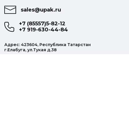
sales@upak.ru
+7 (85557)5-82-12
+7 919-630-44-84
Адрес: 423604, Республика Татарстан
г.Елабуга, ул.Тукая д.38
Наша продукция
Колпачки алюминиевые
Щетки массажные
Прищепки
Прочая продукция
Информация