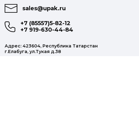
sales@upak.ru
+7 (85557)5-82-12
+7 919-630-44-84
Адрес: 423604, Республика Татарстан
г.Елабуга, ул.Тукая д.38
Наша продукция
Колпачки алюминиевые
Щетки массажные
Прищепки
Прочая продукция
Информация