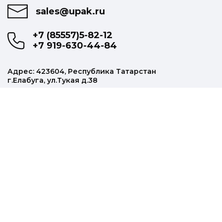
sales@upak.ru
+7 (85557)5-82-12
+7 919-630-44-84
Адрес: 423604, Республика Татарстан
г.Елабуга, ул.Тукая д.38
Наша продукция
Колпачки алюминиевые
Щетки массажные
Прищепки
Прочая продукция
Информация