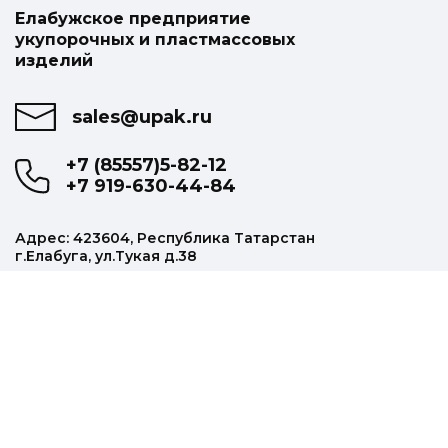
Елабужское предприятие
укупорочных и пластмассовых
изделий
sales@upak.ru
+7 (85557)5-82-12
+7 919-630-44-84
Адрес: 423604, Республика Татарстан
г.Елабуга, ул.Тукая д.38
Наша продукция
Колпачки алюминиевые
Щетки массажные
Прищепки